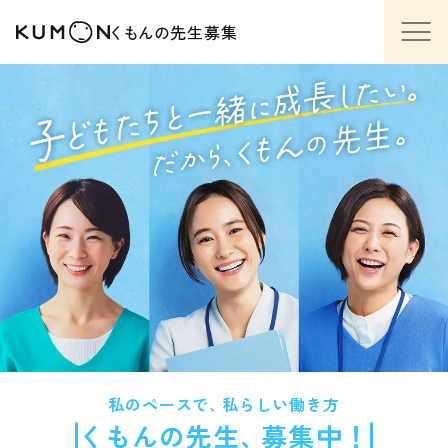
くも
んの
先生募集
私のペースで
、
私らしい働き方
く
もんの
先
生
、
募集中！