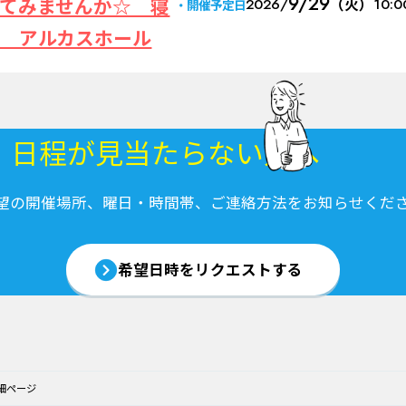
9/29
てみませんか☆ 寝
2026/
（火）
10:0
開催予定日
 アルカスホール
・日程が
見当たらない方へ
望の開催場所、曜日・時間帯、ご連絡方法をお知らせくだ
希望日時を
リクエストする
細ページ