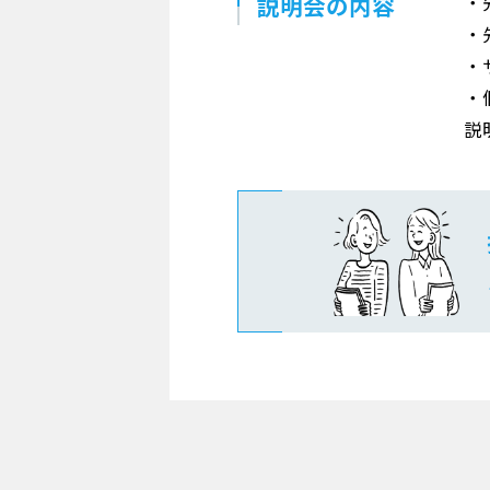
説明会の内容
・
・
・
・
説