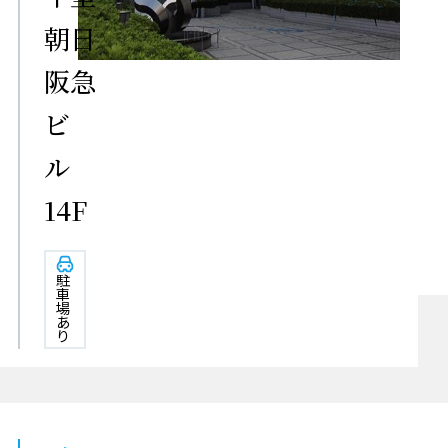
朝日
阪急
ビ
ル
14F
駐
車
場
あ
り