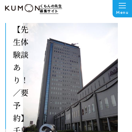
くもんの先生
募集サイト
Menu
【先
生体
験談
あ
り！
／要
予
約】
千里