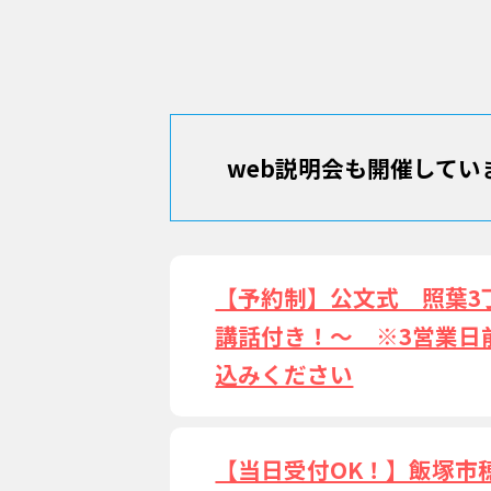
web説明会も開催してい
【予約制】公文式 照葉3
講話付き！～ ※3営業日
込みください
【当日受付OK！】飯塚市