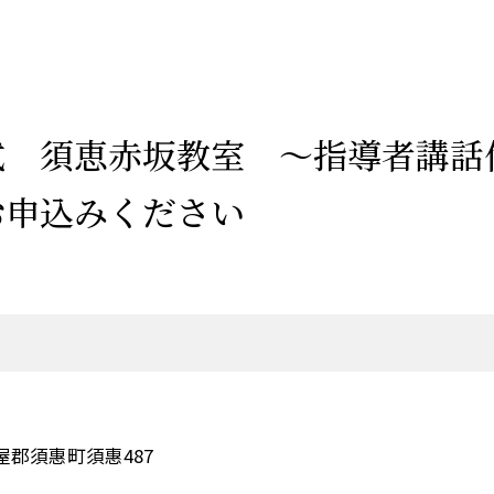
式 須恵赤坂教室 ～指導者講話
お申込みください
屋郡須惠町須惠487