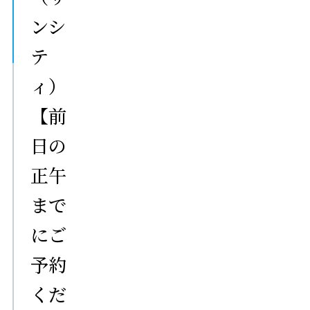
ンシ
テ
ィ）
【前
日の
正午
まで
にご
予約
くだ