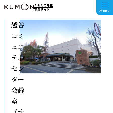
くもんの先生
募集サイト
Menu
越谷
コミ
ュニ
ティ
セン
ター
会議
室
（サ