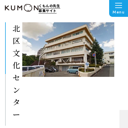
くもんの先生
募集サイト
Menu
北
区
文
化
セ
ン
タ
ー