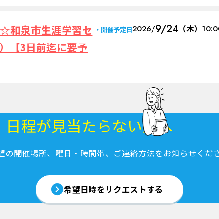
9/24
き☆和泉市生涯学習セ
2026/
（木）
10:
開催予定日
）【3日前迄に要予
・日程が
見当たらない方へ
望の開催場所、曜日・時間帯、ご連絡方法をお知らせくだ
希望日時を
リクエストする