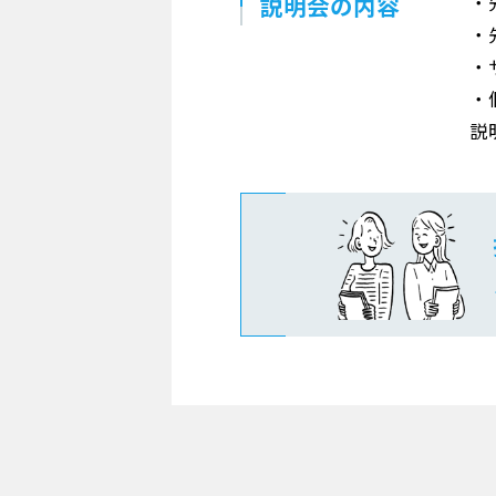
説明会の内容
・
・
・
・
説