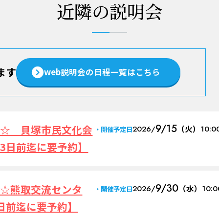
近隣の説明会
ます
web説明会の日程一覧はこちら
9/15
き☆ 貝塚市民文化会
2026/
（火）
10:0
開催予定日
3日前迄に要予約】
9/30
き☆熊取交流センタ
2026/
（水）
10:
開催予定日
日前迄に要予約】