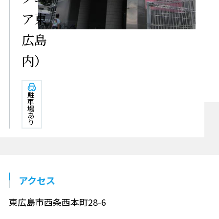
ア東
広島
内）
駐
車
場
あ
り
アクセス
東広島市西条西本町28-6