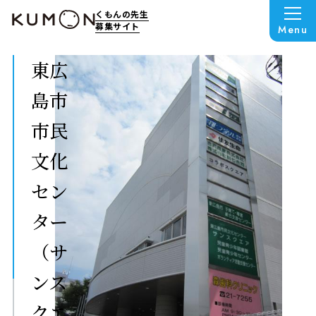
くもんの先生
募集サイト
Menu
東広
島市
市民
文化
セン
ター
（サ
ンス
クエ