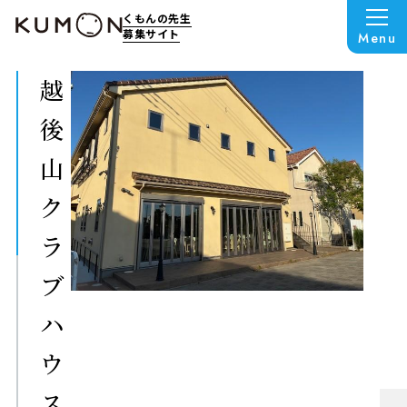
くもんの先生
募集サイト
Menu
越
後
山
ク
ラ
ブ
ハ
ウ
ス