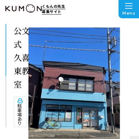
くもんの先生
募集サイト
Menu
公文
式
久喜
東教
室
駐
車
場
あ
り