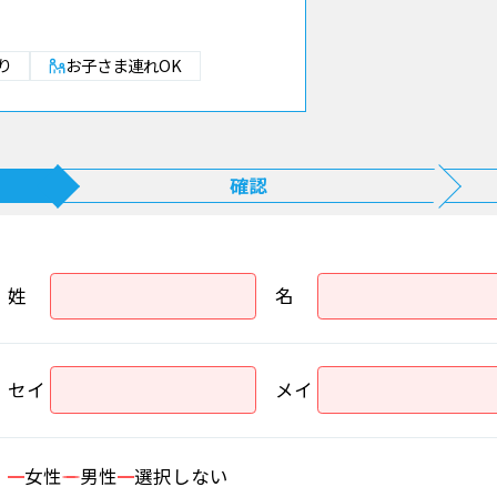
り
お子さま連れOK
確認
姓
名
セイ
メイ
女性
男性
選択しない