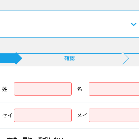
確認
姓
名
セイ
メイ