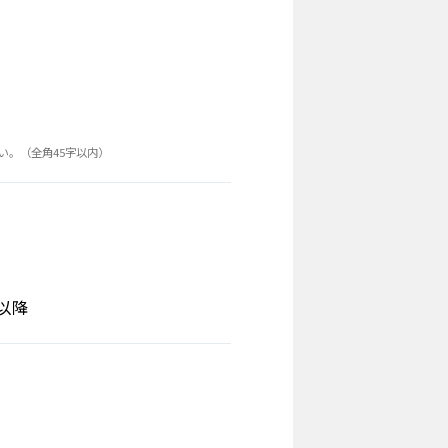
い。（全角45字以内）
以降