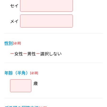
セイ
メイ
性別
女性
男性
選択しない
年齢（半角）
歳