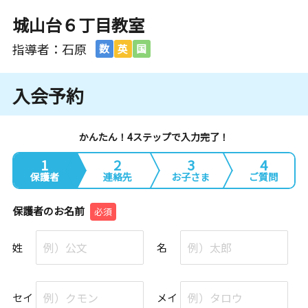
城山台６丁目教室
指導者：石原
数
英
国
入会予約
かんたん！4ステップで入力完了！
1
2
3
4
保護者
連絡先
お子さま
ご質問
保護者のお名前
必須
姓
名
セイ
メイ