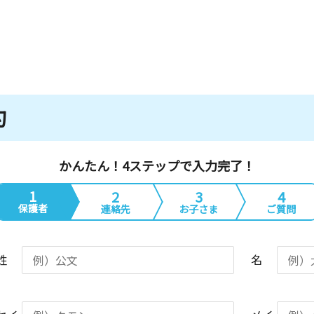
約
かんたん！4ステップで入力完了！
1
2
3
4
保護者
連絡先
お子さま
ご質問
姓
名