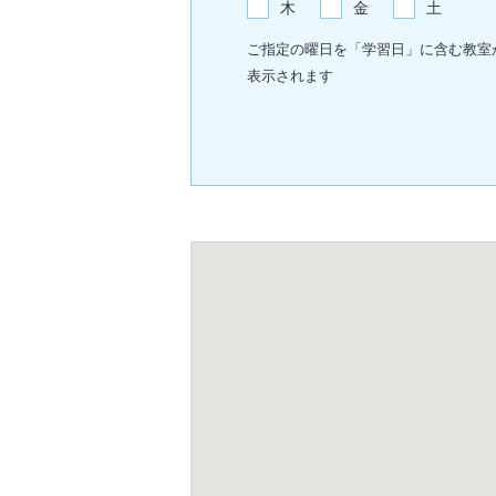
木
金
土
ご指定の曜日を「学習日」に含む教室
表示されます