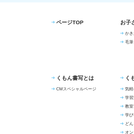
ページTOP
お子
かき
毛筆
くもん書写とは
く
CMスペシャルページ
気軽
学習
教室
学び
どん
オン