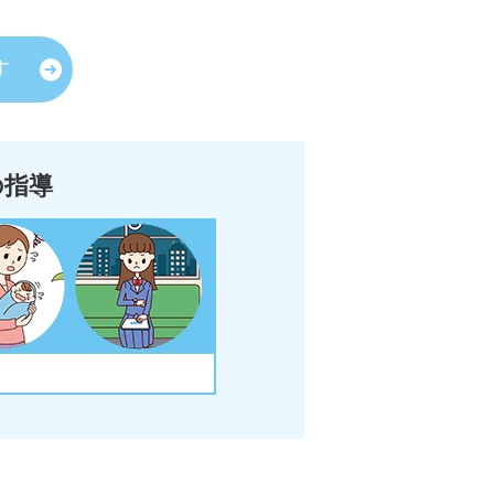
す
の指導