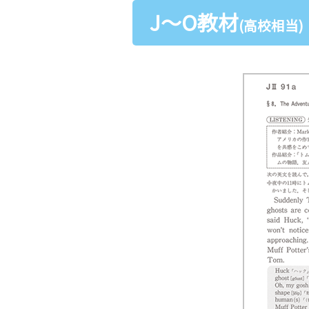
J～O教材
(高校相当)