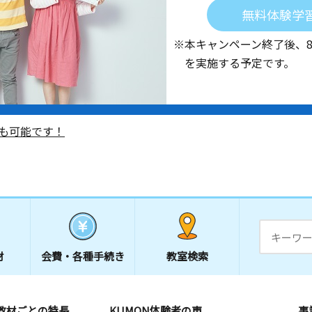
無料体験学
※本キャンペーン終了後、
を実施する予定です。
も可能です！
材
会費・
各種手続き
教室検索
教材ごとの特長
KUMON体験者の声
事