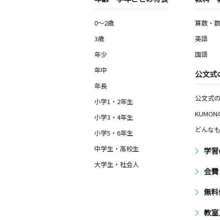
0～2歳
算数・
3歳
英語
年少
国語
年中
公文式
年長
公文式
小学1・2年生
KUMO
小学3・4年生
どんなも
小学5・6年生
中学生・高校生
学習
大学生・社会人
会費
無料
教室