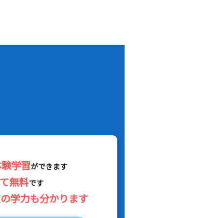
！
体験学習
ができます
べて無料
です
在の学力も分かります