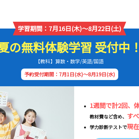
学習期間：7月16日(木)～8月22日(土)
夏の無料体験学習 受付中
【教科】算数・数学/英語/国語
予約受付期間：7月1日(水)～8月19日(水)
1週間で計2回、
す
教材費など含め、
現
学力診断テストで