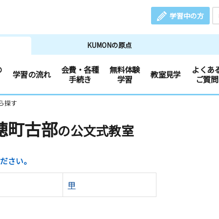
学習中の方
KUMONの原点
の
会費・各種
無料体験
よくあ
学習の流れ
教室見学
手続き
学習
ご質問
ら探す
穂町古部
の公文式教室
ださい。
甲