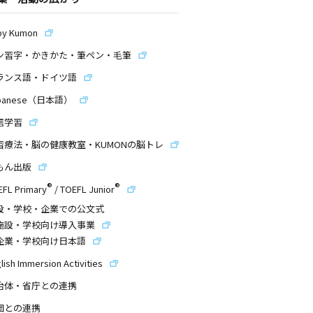
by Kumon
ン習字・かきかた・筆ペン・毛筆
ランス語・ドイツ語
panese（日本語）
信学習
習療法・脳の健康教室・KUMONの脳トレ
もん出版
®
®
EFL Primary
/
TOEFL Junior
設・学校・企業での公文式
施設・学校向け導入事業
企業・学校向け日本語
lish Immersion Activities
治体・省庁との連携
団との連携