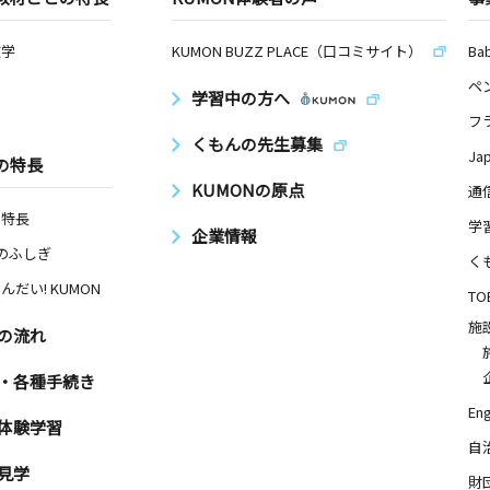
数学
KUMON BUZZ PLACE（口コミサイト）
Ba
ペ
学習中の方へ
フ
くもんの先生募集
Ja
の特長
KUMONの原点
通
の特長
学
企業情報
Nのふしぎ
く
んだい! KUMON
TO
施
の流れ
・各種手続き
Eng
体験学習
自
見学
財