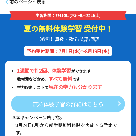
前のページへ戻る
学習期間：7月16日(木)～8月22日(土)
夏の無料体験学習 受付中！
【教科】算数・数学/英語/国語
予約受付期間：7月1日(水)～8月19日(水)
1週間で計2回、体験学習
ができます
すべて無料
教材費など含め、
です
現在の学力も分かります
学力診断テストで
無料体験学習の詳細はこちら
※本キャンペーン終了後、
8月24日(月)から新学期無料体験を実施する予定で
す。