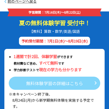
前のページへ戻る
学習期間：7月16日(木)～8月22日(土)
夏の無料体験学習 受付中！
【教科】算数・数学/英語/国語
予約受付期間：7月1日(水)～8月19日(水)
1週間で計2回、体験学習
ができます
すべて無料
教材費など含め、
です
現在の学力も分かります
学力診断テストで
無料体験学習の詳細はこちら
※本キャンペーン終了後、
8月24日(月)から新学期無料体験を実施する予定で
す。