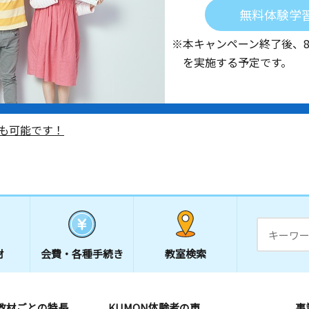
無料体験学
※本キャンペーン終了後、
を実施する予定です。
も可能です！
材
会費・
各種手続き
教室検索
教材ごとの特長
KUMON体験者の声
事