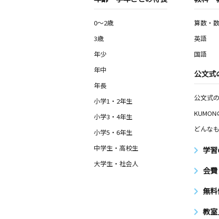
0～2歳
算数・
3歳
英語
年少
国語
年中
公文式
年長
公文式
小学1・2年生
KUMO
小学3・4年生
どんなも
小学5・6年生
中学生・高校生
学習
大学生・社会人
会費
無料
教室