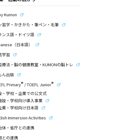
by Kumon
ン習字・かきかた・筆ペン・毛筆
ランス語・ドイツ語
panese（日本語）
信学習
習療法・脳の健康教室・KUMONの脳トレ
もん出版
®
®
EFL Primary
/
TOEFL Junior
設・学校・企業での公文式
施設・学校向け導入事業
企業・学校向け日本語
lish Immersion Activities
治体・省庁との連携
団との連携