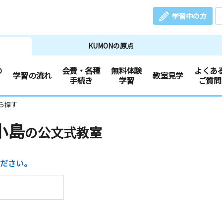
学習中の方
KUMONの原点
の
会費・各種
無料体験
よくあ
学習の流れ
教室見学
手続き
学習
ご質問
ら探す
小島
の公文式教室
ださい。