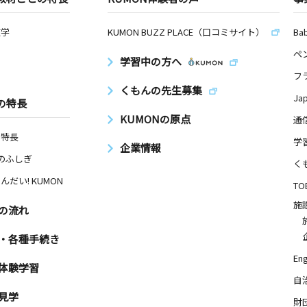
数学
KUMON BUZZ PLACE（口コミサイト）
Ba
ペ
学習中の方へ
フ
くもんの先生募集
Ja
の特長
KUMONの原点
通
の特長
学
企業情報
Nのふしぎ
く
んだい! KUMON
TO
施
の流れ
・各種手続き
Eng
体験学習
自
見学
財