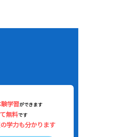
！
体験学習
ができます
べて無料
です
在の学力も分かります