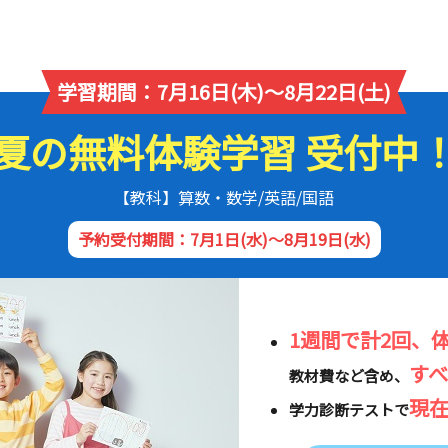
学習期間：7月16日(木)～8月22日(土)
夏の無料体験学習 受付中
【教科】算数・数学/英語/国語
予約受付期間：7月1日(水)～8月19日(水)
1週間で計2回、
す
教材費など含め、
現
学力診断テストで