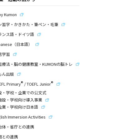
by Kumon
ン習字・かきかた・筆ペン・毛筆
ランス語・ドイツ語
panese（日本語）
信学習
習療法・脳の健康教室・KUMONの脳トレ
もん出版
®
®
EFL Primary
/
TOEFL Junior
設・学校・企業での公文式
施設・学校向け導入事業
企業・学校向け日本語
lish Immersion Activities
治体・省庁との連携
団との連携