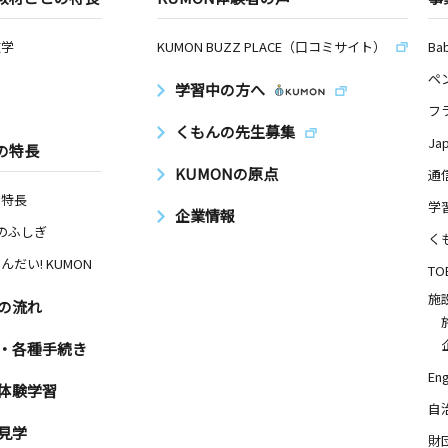
数学
KUMON BUZZ PLACE（口コミサイト）
Ba
ペ
学習中の方へ
フ
くもんの先生募集
Ja
の特長
KUMONの原点
通
の特長
学
企業情報
Nのふしぎ
く
んだい! KUMON
TO
施
の流れ
・各種手続き
Eng
体験学習
自
見学
財