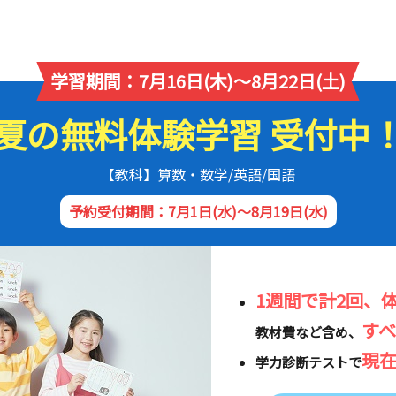
学習期間：7月16日(木)～8月22日(土)
夏の無料体験学習 受付中
【教科】算数・数学/英語/国語
予約受付期間：7月1日(水)～8月19日(水)
1週間で計2回、
す
教材費など含め、
現
学力診断テストで