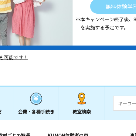
無料体験学
※本キャンペーン終了後、
を実施する予定です。
も可能です！
材
会費・
各種手続き
教室検索
教材ごとの特長
KUMON体験者の声
事