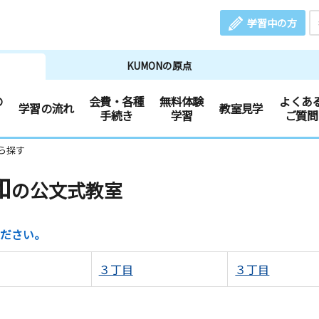
学習中の方
KUMONの原点
の
会費・各種
無料体験
よくあ
学習の流れ
教室見学
手続き
学習
ご質問
ら探す
和
の公文式教室
ださい。
３丁目
３丁目