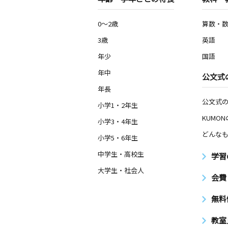
0～2歳
算数・
3歳
英語
年少
国語
年中
公文式
年長
公文式
小学1・2年生
KUMO
小学3・4年生
どんなも
小学5・6年生
中学生・高校生
学習
大学生・社会人
会費
無料
教室