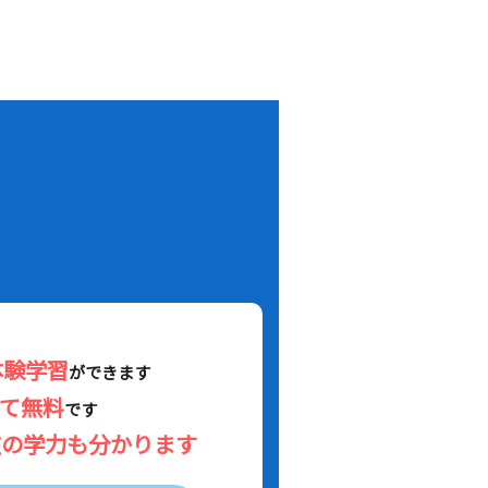
！
体験学習
ができます
べて無料
です
在の学力も分かります