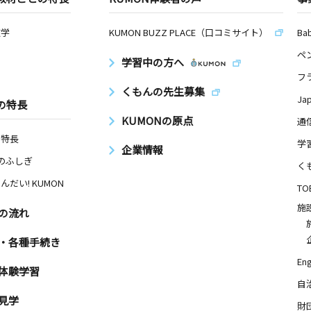
数学
KUMON BUZZ PLACE（口コミサイト）
Ba
ペ
学習中の方へ
フ
くもんの先生募集
Ja
の特長
KUMONの原点
通
の特長
学
企業情報
Nのふしぎ
く
んだい! KUMON
TO
施
の流れ
・各種手続き
Eng
体験学習
自
見学
財