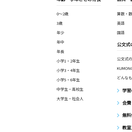
0～2歳
算数・
3歳
英語
年少
国語
年中
公文式
年長
公文式
小学1・2年生
KUMO
小学3・4年生
どんなも
小学5・6年生
中学生・高校生
学習
大学生・社会人
会費
無料
教室