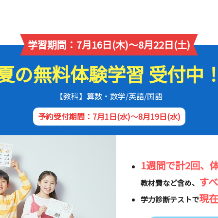
学習期間：7月16日(木)～8月22日(土)
夏の無料体験学習 受付中
【教科】算数・数学/英語/国語
予約受付期間：7月1日(水)～8月19日(水)
1週間で計2回、
す
教材費など含め、
現
学力診断テストで