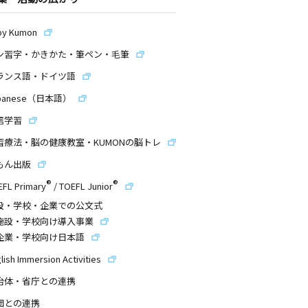
by Kumon
ン習字・かきかた・筆ペン・毛筆
ランス語・ドイツ語
panese（日本語）
信学習
習療法・脳の健康教室・KUMONの脳トレ
もん出版
®
®
EFL Primary
/
TOEFL Junior
設・学校・企業での公文式
施設・学校向け導入事業
企業・学校向け日本語
lish Immersion Activities
治体・省庁との連携
団との連携