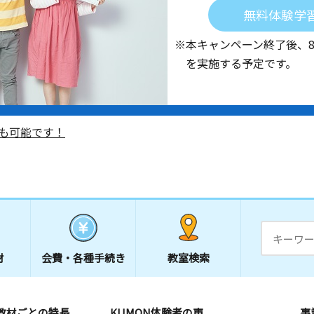
無料体験学
※本キャンペーン終了後、
を実施する予定です。
も可能です！
材
会費・
各種手続き
教室検索
教材ごとの特長
KUMON体験者の声
事