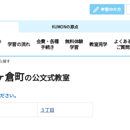
学習中の方
KUMONの原点
の
会費・各種
無料体験
よくあ
学習の流れ
教室見学
手続き
学習
ご質問
ら探す
ヶ倉町
の公文式教室
ださい。
３丁目