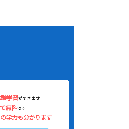
！
体験学習
ができます
べて無料
です
在の学力も分かります