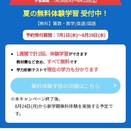
学習期間：7月16日(木)～8月22日(土)
夏の無料体験学習 受付中！
【教科】算数・数学/英語/国語
予約受付期間：7月1日(水)～8月19日(水)
1週間で計2回、体験学習
ができます
すべて無料
教材費など含め、
です
現在の学力も分かります
学力診断テストで
無料体験学習の詳細はこちら
※本キャンペーン終了後、
8月24日(月)から新学期無料体験を実施する予定で
す。