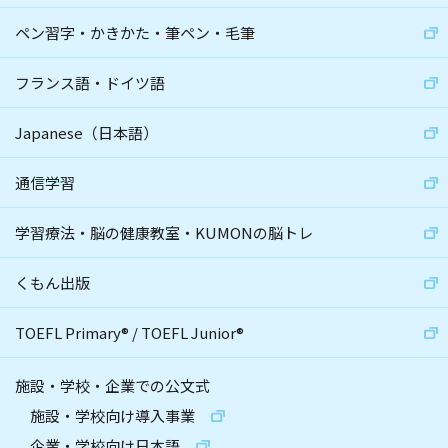
ペン習字・かきかた・筆ペン・毛筆
フランス語・ドイツ語
Japanese（日本語）
通信学習
学習療法・脳の健康教室・KUMONの脳トレ
くもん出版
TOEFL Primary
®
/
TOEFL Junior
®
施設・学校・企業での公文式
施設・学校向け導入事業
企業・学校向け日本語