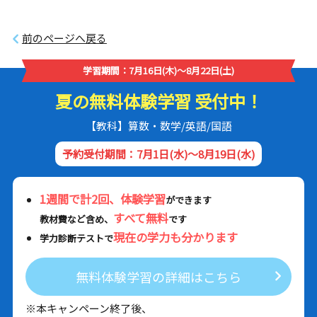
前のページへ戻る
学習期間：7月16日(木)～8月22日(土)
夏の無料体験学習 受付中！
【教科】算数・数学/英語/国語
予約受付期間：7月1日(水)～8月19日(水)
1週間で計2回、体験学習
ができます
すべて無料
教材費など含め、
です
現在の学力も分かります
学力診断テストで
無料体験学習の詳細はこちら
※本キャンペーン終了後、