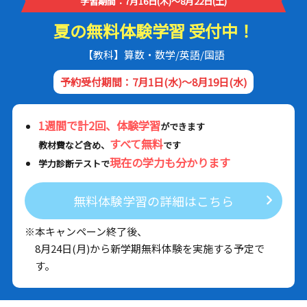
学習期間：7月16日(木)～8月22日(土)
夏の無料体験学習 受付中！
【教科】算数・数学/英語/国語
予約受付期間：7月1日(水)～8月19日(水)
1週間で計2回、体験学習
ができます
すべて無料
教材費など含め、
です
現在の学力も分かります
学力診断テストで
無料体験学習の詳細はこちら
※本キャンペーン終了後、
8月24日(月)から新学期無料体験を実施する予定で
す。