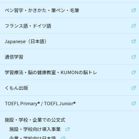
ペン習字・かきかた・筆ペン・毛筆
フランス語・ドイツ語
Japanese（日本語）
通信学習
学習療法・脳の健康教室・KUMONの脳トレ
くもん出版
TOEFL Primary
®
/
TOEFL Junior
®
施設・学校・企業での公文式
施設・学校向け導入事業
企業・学校向け日本語