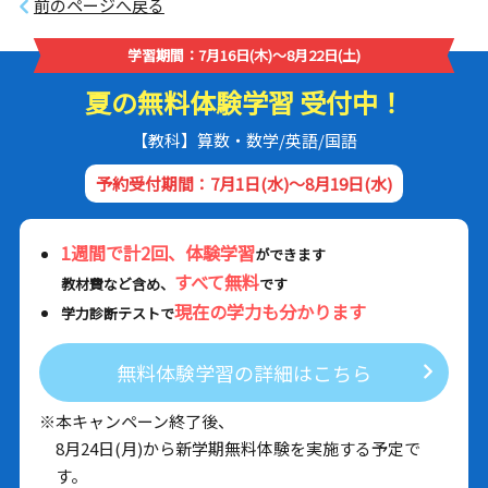
前のページへ戻る
学習期間：7月16日(木)～8月22日(土)
夏の無料体験学習 受付中！
【教科】算数・数学/英語/国語
予約受付期間：7月1日(水)～8月19日(水)
1週間で計2回、体験学習
ができます
すべて無料
教材費など含め、
です
現在の学力も分かります
学力診断テストで
無料体験学習の詳細はこちら
※本キャンペーン終了後、
8月24日(月)から新学期無料体験を実施する予定で
す。