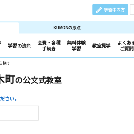
学習中の方
KUMONの原点
の
会費・各種
無料体験
よくあ
学習の流れ
教室見学
手続き
学習
ご質問
ら探す
木町
の公文式教室
ださい。