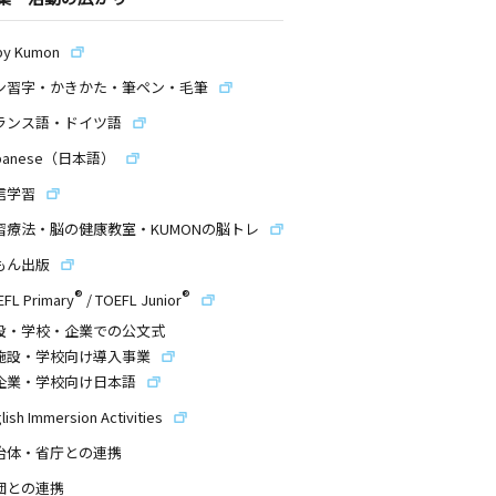
by Kumon
ン習字・かきかた・筆ペン・毛筆
ランス語・ドイツ語
panese（日本語）
信学習
習療法・脳の健康教室・KUMONの脳トレ
もん出版
®
®
EFL Primary
/
TOEFL Junior
設・学校・企業での公文式
施設・学校向け導入事業
企業・学校向け日本語
lish Immersion Activities
治体・省庁との連携
団との連携