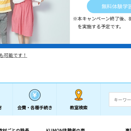
無料体験学
※本キャンペーン終了後、
を実施する予定です。
も可能です！
材
会費・
各種手続き
教室検索
教材ごとの特長
KUMON体験者の声
事