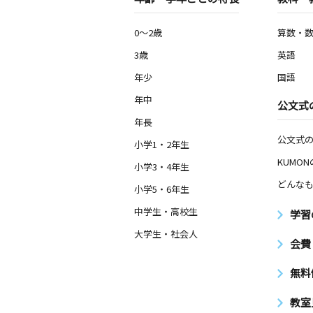
0～2歳
算数・
3歳
英語
年少
国語
年中
公文式
年長
公文式
小学1・2年生
KUMO
小学3・4年生
どんなも
小学5・6年生
中学生・高校生
学習
大学生・社会人
会費
無料
教室