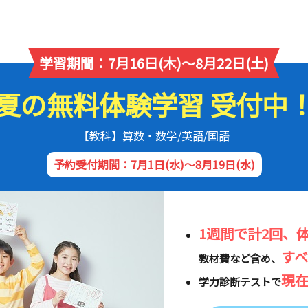
学習期間：7月16日(木)～8月22日(土)
夏の無料体験学習 受付中
【教科】算数・数学/英語/国語
予約受付期間：7月1日(水)～8月19日(水)
1週間で計2回、
す
教材費など含め、
現
学力診断テストで