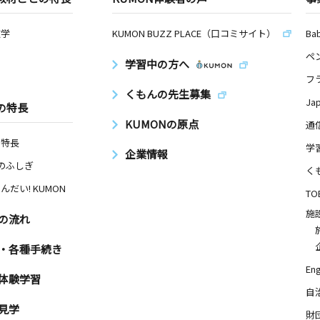
数学
KUMON BUZZ PLACE（口コミサイト）
Ba
ペ
学習中の方へ
フ
くもんの先生募集
Ja
の特長
KUMONの原点
通
の特長
学
企業情報
Nのふしぎ
く
んだい! KUMON
TO
施
の流れ
・各種手続き
Eng
体験学習
自
見学
財