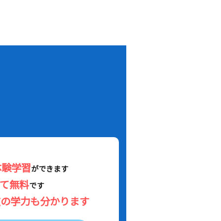
！
体験学習
ができます
べて無料
です
在の学力も分かります