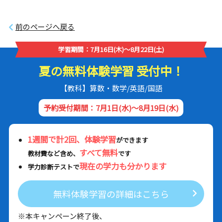
前のページへ戻る
学習期間：7月16日(木)～8月22日(土)
夏の無料体験学習 受付中！
【教科】算数・数学/英語/国語
予約受付期間：7月1日(水)～8月19日(水)
1週間で計2回、体験学習
ができます
すべて無料
教材費など含め、
です
現在の学力も分かります
学力診断テストで
無料体験学習の詳細はこちら
※本キャンペーン終了後、