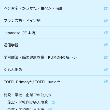
ペン習字・かきかた・筆ペン・毛筆
フランス語・ドイツ語
Japanese（日本語）
通信学習
学習療法・脳の健康教室・KUMONの脳トレ
くもん出版
TOEFL Primary
®
/
TOEFL Junior
®
施設・学校・企業での公文式
施設・学校向け導入事業
企業・学校向け日本語