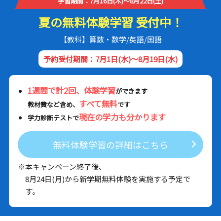
学習期間：7月16日(木)～8月22日(土)
夏の無料体験学習 受付中！
【教科】算数・数学/英語/国語
予約受付期間：7月1日(水)～8月19日(水)
1週間で計2回、体験学習
ができます
すべて無料
教材費など含め、
です
現在の学力も分かります
学力診断テストで
無料体験学習の詳細はこちら
※本キャンペーン終了後、
8月24日(月)から新学期無料体験を実施する予定で
す。