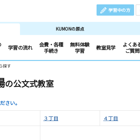
学習中の方
KUMONの原点
の
会費・各種
無料体験
よくあ
学習の流れ
教室見学
手続き
学習
ご質問
ら探す
陽
の公文式教室
ださい。
３丁目
４丁目