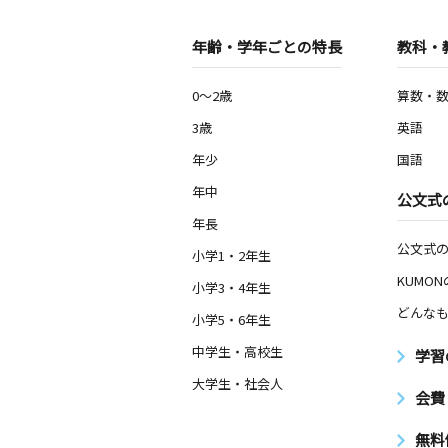
年齢・学年ごとの特長
教科・
0～2歳
算数・
3歳
英語
年少
国語
年中
公文式
年長
公文式
小学1・2年生
KUMO
小学3・4年生
どんなも
小学5・6年生
中学生・高校生
学習
大学生・社会人
会費
無料