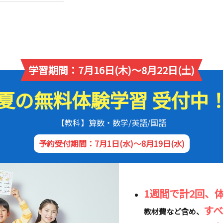
学習期間：7月16日(木)～8月22日(土)
夏の無料体験学習 受付中
【教科】算数・数学/英語/国語
予約受付期間：7月1日(水)～8月19日(水)
1週間で計2回、
す
教材費など含め、