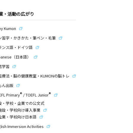
業・活動の広がり
by Kumon
ン習字・かきかた・筆ペン・毛筆
ランス語・ドイツ語
panese（日本語）
信学習
習療法・脳の健康教室・KUMONの脳トレ
もん出版
®
®
EFL Primary
/
TOEFL Junior
設・学校・企業での公文式
施設・学校向け導入事業
企業・学校向け日本語
lish Immersion Activities