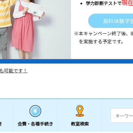
現
学力診断テストで
無料体験学
※本キャンペーン終了後、
を実施する予定です。
も可能です！
材
会費・
各種手続き
教室検索