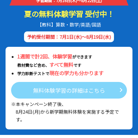
学習期間：7月16日(木)～8月22日(土)
夏の無料体験学習 受付中！
【教科】算数・数学/英語/国語
予約受付期間：7月1日(水)～8月19日(水)
1週間で計2回、体験学習
ができます
すべて無料
教材費など含め、
です
現在の学力も分かります
学力診断テストで
無料体験学習の詳細はこちら
※本キャンペーン終了後、
8月24日(月)から新学期無料体験を実施する予定で
す。