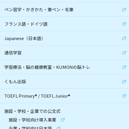
ペン習字・かきかた・筆ペン・毛筆
フランス語・ドイツ語
Japanese（日本語）
通信学習
学習療法・脳の健康教室・KUMONの脳トレ
くもん出版
TOEFL Primary
®
/
TOEFL Junior
®
施設・学校・企業での公文式
施設・学校向け導入事業
企業・学校向け日本語