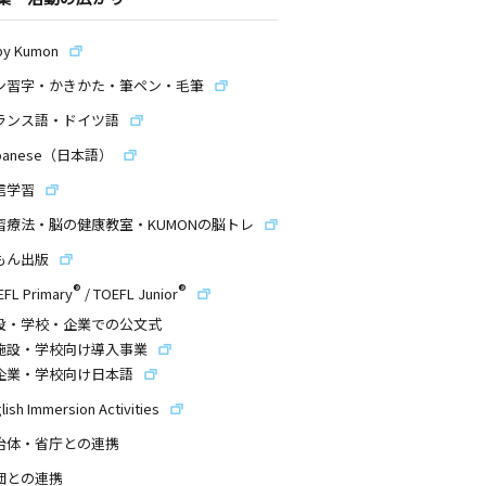
by Kumon
ン習字・かきかた・筆ペン・毛筆
ランス語・ドイツ語
panese（日本語）
信学習
習療法・脳の健康教室・KUMONの脳トレ
もん出版
®
®
EFL Primary
/
TOEFL Junior
設・学校・企業での公文式
施設・学校向け導入事業
企業・学校向け日本語
lish Immersion Activities
治体・省庁との連携
団との連携