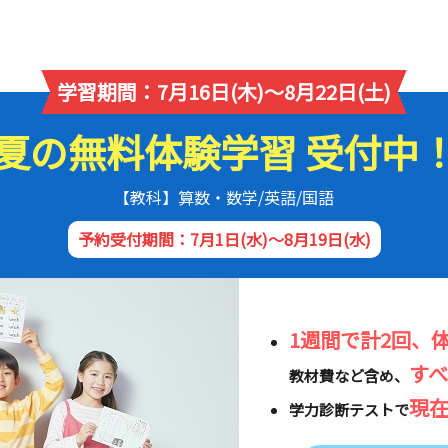
学習期間：7月16日(木)～8月22日(土)
夏の無料体験学習 受付中
【教科】算数・数学/英語/国語
予約受付期間：7月1日(水)～8月19日(水)
1週間で計2回、
す
教材費など含め、
現
学力診断テストで