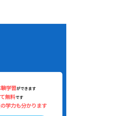
！
体験学習
ができます
べて無料
です
在の学力も分かります