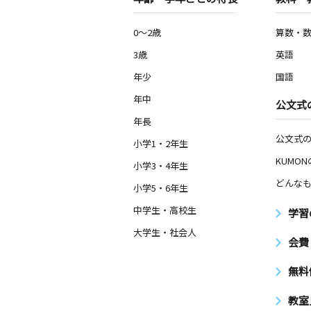
0～2歳
算数・
3歳
英語
年少
国語
年中
公文式
年長
公文式
小学1・2年生
KUMO
小学3・4年生
どんなも
小学5・6年生
中学生・高校生
学習
大学生・社会人
会費
無料
教室