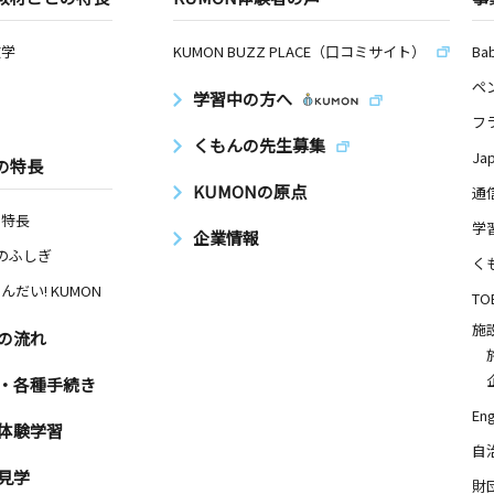
数学
KUMON BUZZ PLACE（口コミサイト）
Ba
ペ
学習中の方へ
フ
くもんの先生募集
Ja
の特長
KUMONの原点
通
の特長
学
企業情報
Nのふしぎ
く
んだい! KUMON
TO
施
の流れ
・各種手続き
Eng
体験学習
自
見学
財