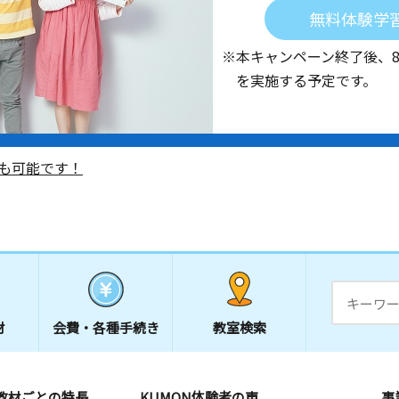
無料体験学
※本キャンペーン終了後、
を実施する予定です。
も可能です！
材
会費・
各種手続き
教室検索
教材ごとの特長
KUMON体験者の声
事