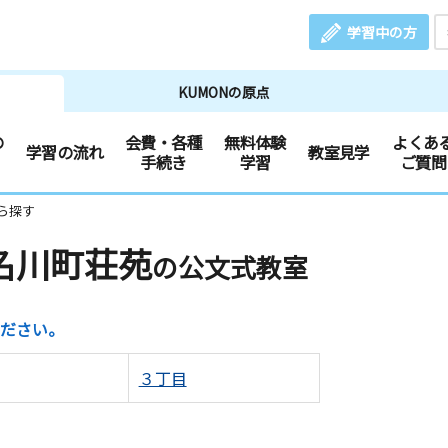
学習中の方
KUMONの原点
の
会費・各種
無料体験
よくあ
学習の流れ
教室見学
手続き
学習
ご質問
ら探す
名川町荘苑
の公文式教室
ださい。
３丁目