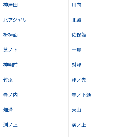
神屋田
川向
北アジヤリ
北殿
祈祷面
佐保姫
芝ノ下
十貫
神明前
対津
竹添
津ノ先
寺ノ内
寺ノ下通
畑溝
東山
渕ノ上
溝ノ上