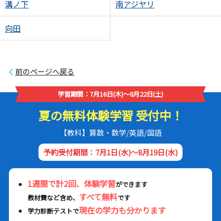
溝ノ下
南アジヤリ
向田
前のページへ戻る
学習期間：7月16日(木)～8月22日(土)
夏の無料体験学習 受付中！
【教科】算数・数学/英語/国語
予約受付期間：7月1日(水)～8月19日(水)
1週間で計2回、体験学習
ができます
すべて無料
教材費など含め、
です
現在の学力も分かります
学力診断テストで