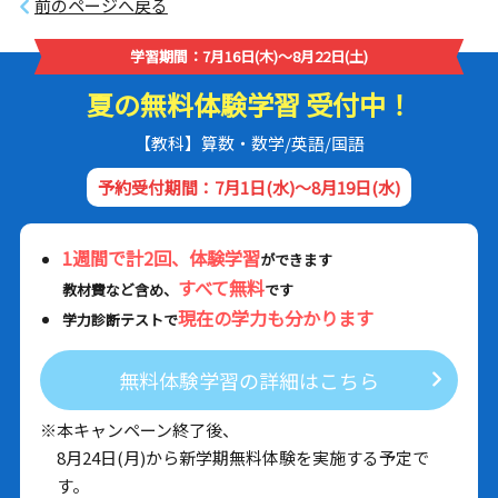
前のページへ戻る
学習期間：7月16日(木)～8月22日(土)
夏の無料体験学習 受付中！
【教科】算数・数学/英語/国語
予約受付期間：7月1日(水)～8月19日(水)
1週間で計2回、体験学習
ができます
すべて無料
教材費など含め、
です
現在の学力も分かります
学力診断テストで
無料体験学習の詳細はこちら
※本キャンペーン終了後、
8月24日(月)から新学期無料体験を実施する予定で
す。