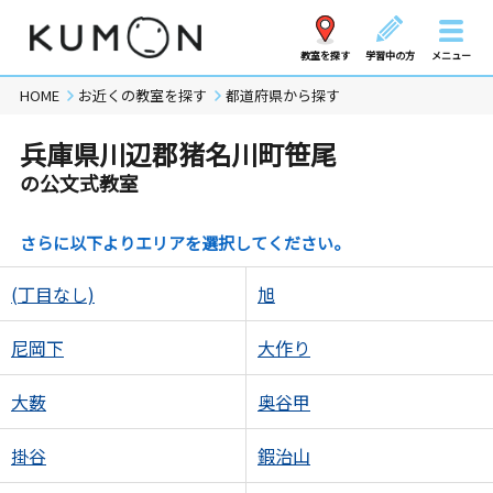
教室を探す
学習中の方
メニュー
HOME
お近くの教室を探す
都道府県から探す
兵庫県川辺郡猪名川町笹尾
の公文式教室
さらに以下よりエリアを選択してください。
(丁目なし)
旭
尼岡下
大作り
大薮
奥谷甲
掛谷
鍜治山