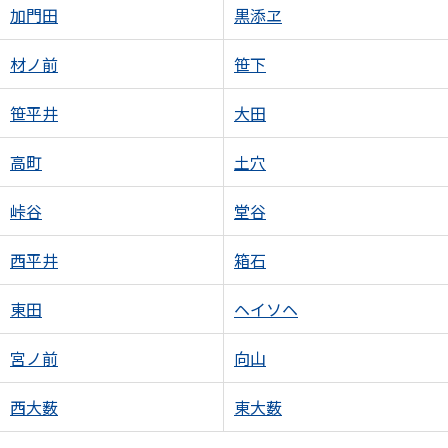
加門田
黒添ヱ
材ノ前
笹下
笹平井
大田
高町
土穴
峠谷
堂谷
西平井
箱石
東田
ヘイソヘ
宮ノ前
向山
西大薮
東大薮