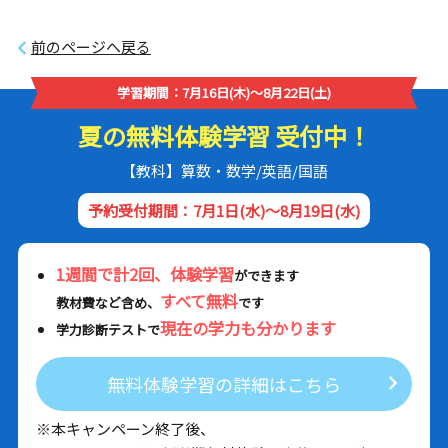
前のページへ戻る
学習期間：7月16日(木)～8月22日(土)
夏の無料体験学習 受付中！
【教科】算数・数学/英語/国語
予約受付期間：7月1日(水)～8月19日(水)
1週間で計2回、体験学習
ができます
すべて無料
教材費など含め、
です
現在の学力も分かります
学力診断テストで
無料体験学習の詳細はこちら
※本キャンペーン終了後、