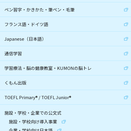
ペン習字・かきかた・筆ペン・毛筆
フランス語・ドイツ語
Japanese（日本語）
通信学習
学習療法・脳の健康教室・KUMONの脳トレ
くもん出版
TOEFL Primary
®
/
TOEFL Junior
®
施設・学校・企業での公文式
施設・学校向け導入事業
企業・学校向け日本語