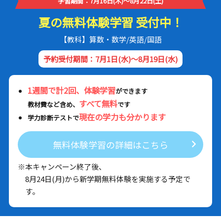
学習期間：7月16日(木)～8月22日(土)
夏の無料体験学習 受付中！
【教科】算数・数学/英語/国語
予約受付期間：7月1日(水)～8月19日(水)
1週間で計2回、体験学習
ができます
すべて無料
教材費など含め、
です
現在の学力も分かります
学力診断テストで
無料体験学習の詳細はこちら
※本キャンペーン終了後、
8月24日(月)から新学期無料体験を実施する予定で
す。