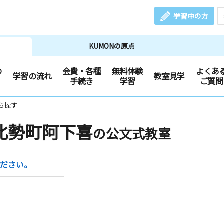
学習中の方
KUMONの原点
の
会費・各種
無料体験
よくあ
学習の流れ
教室見学
手続き
学習
ご質問
ら探す
北勢町阿下喜
の公文式教室
ださい。