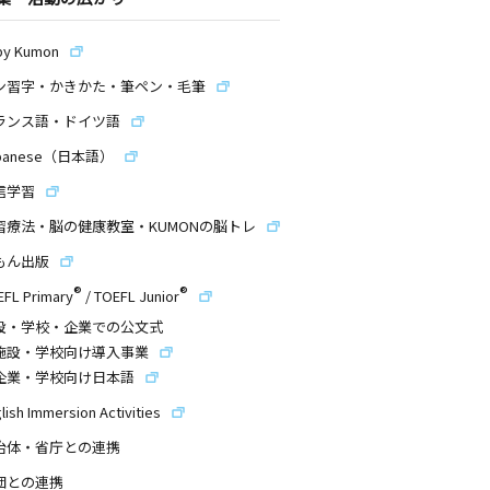
by Kumon
ン習字・かきかた・筆ペン・毛筆
ランス語・ドイツ語
panese（日本語）
信学習
習療法・脳の健康教室・KUMONの脳トレ
もん出版
®
®
EFL Primary
/
TOEFL Junior
設・学校・企業での公文式
施設・学校向け導入事業
企業・学校向け日本語
lish Immersion Activities
治体・省庁との連携
団との連携