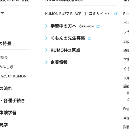
数学
KUMON BUZZ PLACE（口コミサイト）
Ba
ペ
学習中の方へ
フ
くもんの先生募集
Ja
の特長
KUMONの原点
通
の特長
学
企業情報
Nのふしぎ
く
んだい! KUMON
TO
施
の流れ
・各種手続き
Eng
体験学習
自
見学
財