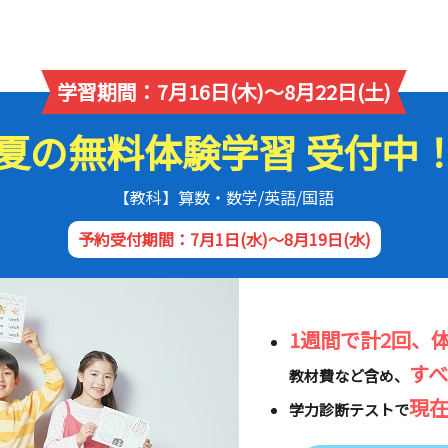
学習期間：7月16日(木)～8月22日(土)
夏の無料体験学習 受付中
【教科】算数・数学/英語/国語
予約受付期間：7月1日(水)～8月19日(水)
1週間で計2回、
す
教材費など含め、
現
学力診断テストで