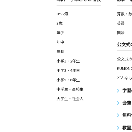
0～2歳
算数・
3歳
英語
年少
国語
年中
公文式
年長
公文式
小学1・2年生
KUMO
小学3・4年生
どんなも
小学5・6年生
中学生・高校生
学習
大学生・社会人
会費
無料
教室