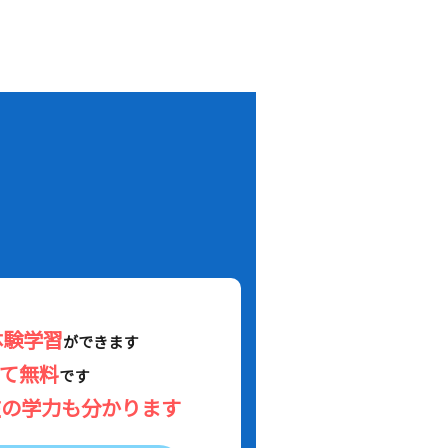
！
体験学習
ができます
べて無料
です
在の学力も分かります