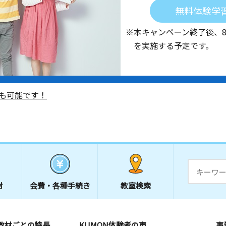
無料体験学
※本キャンペーン終了後、
を実施する予定です。
も可能です！
材
会費・
各種手続き
教室検索
教材ごとの特長
KUMON体験者の声
事