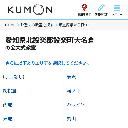
教室を探す
学習中の方
メニュー
HOME
お近くの教室を探す
都道府県から探す
愛知県北設楽郡設楽町大名倉
の公文式教室
さらに以下よりエリアを選択してください。
(丁目なし)
後沢
胡桃窪
滝ノ下
西地
ハラビ平
東地
丸山