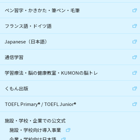
ペン習字・かきかた・筆ペン・毛筆
フランス語・ドイツ語
Japanese（日本語）
通信学習
学習療法・脳の健康教室・KUMONの脳トレ
くもん出版
TOEFL Primary
®
/
TOEFL Junior
®
施設・学校・企業での公文式
施設・学校向け導入事業
企業・学校向け日本語