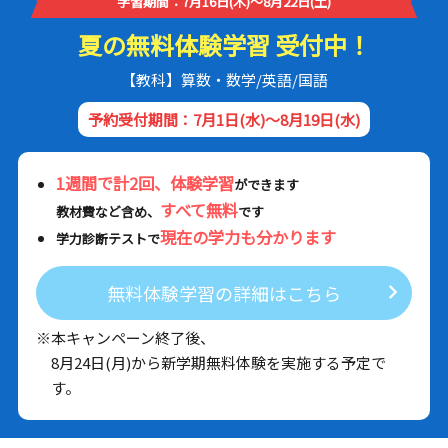
学習期間：7月16日(木)～8月22日(土)
夏の無料体験学習 受付中！
【教科】算数・数学/英語/国語
予約受付期間：7月1日(水)～8月19日(水)
1週間で計2回、体験学習
ができます
すべて無料
教材費など含め、
です
現在の学力も分かります
学力診断テストで
無料体験学習の詳細はこちら
※本キャンペーン終了後、
8月24日(月)から新学期無料体験を実施する予定で
す。