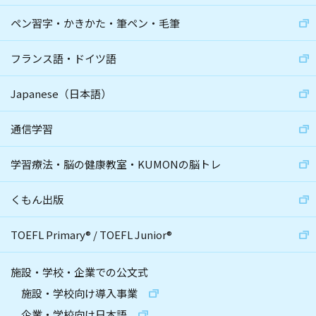
ペン習字・かきかた・筆ペン・毛筆
フランス語・ドイツ語
Japanese（日本語）
通信学習
学習療法・脳の健康教室・KUMONの脳トレ
くもん出版
TOEFL Primary
®
/
TOEFL Junior
®
施設・学校・企業での公文式
施設・学校向け導入事業
企業・学校向け日本語