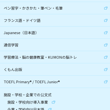
ペン習字・かきかた・筆ペン・毛筆
フランス語・ドイツ語
Japanese（日本語）
通信学習
学習療法・脳の健康教室・KUMONの脳トレ
くもん出版
TOEFL Primary
®
/
TOEFL Junior
®
施設・学校・企業での公文式
施設・学校向け導入事業
企業・学校向け日本語