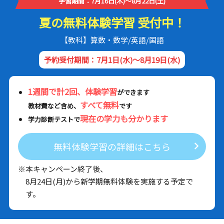
学習期間：7月16日(木)～8月22日(土)
夏の無料体験学習 受付中！
【教科】算数・数学/英語/国語
予約受付期間：7月1日(水)～8月19日(水)
1週間で計2回、体験学習
ができます
すべて無料
教材費など含め、
です
現在の学力も分かります
学力診断テストで
無料体験学習の詳細はこちら
※本キャンペーン終了後、
8月24日(月)から新学期無料体験を実施する予定で
す。