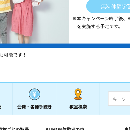
無料体験学
※本キャンペーン終了後、
を実施する予定です。
も可能です！
材
会費・
各種手続き
教室検索
教材ごとの特長
KUMON体験者の声
事