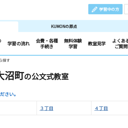
学習中の方
KUMONの原点
の
会費・各種
無料体験
よくあ
学習の流れ
教室見学
手続き
学習
ご質問
ら探す
大沼町
の公文式教室
ださい。
３丁目
４丁目