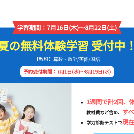
学習期間：7月16日(木)～8月22日(土)
夏の無料体験学習 受付中
【教科】算数・数学/英語/国語
予約受付期間：7月1日(水)～8月19日(水)
1週間で計2回、
す
教材費など含め、
現
学力診断テストで