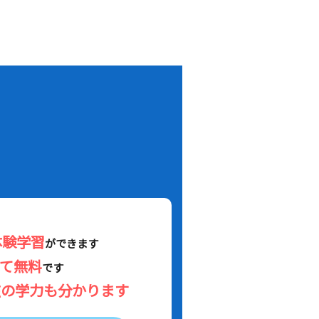
！
体験学習
ができます
べて無料
です
在の学力も分かります