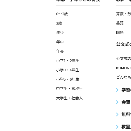
0～2歳
算数・
3歳
英語
年少
国語
年中
公文式
年長
公文式
小学1・2年生
KUMO
小学3・4年生
どんなも
小学5・6年生
中学生・高校生
学習
大学生・社会人
会費
無料
教室