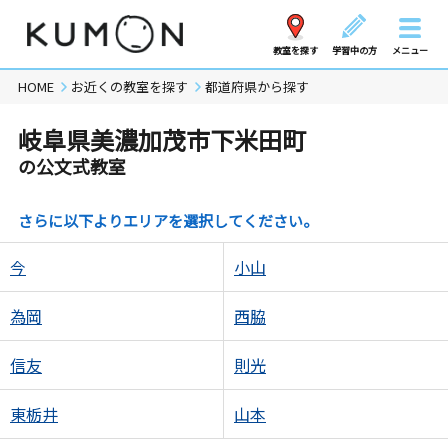
教室を探す
学習中の方
メニュー
HOME
お近くの教室を探す
都道府県から探す
岐阜県美濃加茂市下米田町
の公文式教室
さらに以下よりエリアを選択してください。
今
小山
為岡
西脇
信友
則光
東栃井
山本