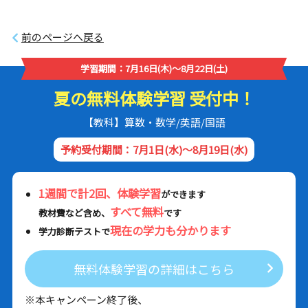
前のページへ戻る
学習期間：7月16日(木)～8月22日(土)
夏の無料体験学習 受付中！
【教科】算数・数学/英語/国語
予約受付期間：7月1日(水)～8月19日(水)
1週間で計2回、体験学習
ができます
すべて無料
教材費など含め、
です
現在の学力も分かります
学力診断テストで
無料体験学習の詳細はこちら
※本キャンペーン終了後、