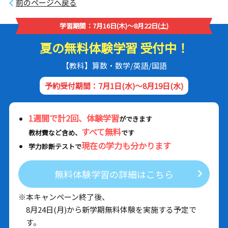
前のページへ戻る
学習期間：7月16日(木)～8月22日(土)
夏の無料体験学習 受付中！
【教科】算数・数学/英語/国語
予約受付期間：7月1日(水)～8月19日(水)
1週間で計2回、体験学習
ができます
すべて無料
教材費など含め、
です
現在の学力も分かります
学力診断テストで
無料体験学習の詳細はこちら
※本キャンペーン終了後、
8月24日(月)から新学期無料体験を実施する予定で
す。