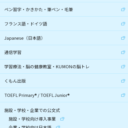
ペン習字・かきかた・筆ペン・毛筆
フランス語・ドイツ語
Japanese（日本語）
通信学習
学習療法・脳の健康教室・KUMONの脳トレ
くもん出版
TOEFL Primary
®
/
TOEFL Junior
®
施設・学校・企業での公文式
施設・学校向け導入事業
企業・学校向け日本語