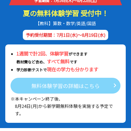
学習期間：7月16日(木)～8月22日(土)
夏の無料体験学習 受付中！
【教科】算数・数学/英語/国語
予約受付期間：7月1日(水)～8月19日(水)
1週間で計2回、体験学習
ができます
すべて無料
教材費など含め、
です
現在の学力も分かります
学力診断テストで
無料体験学習の詳細はこちら
※本キャンペーン終了後、
8月24日(月)から新学期無料体験を実施する予定で
す。