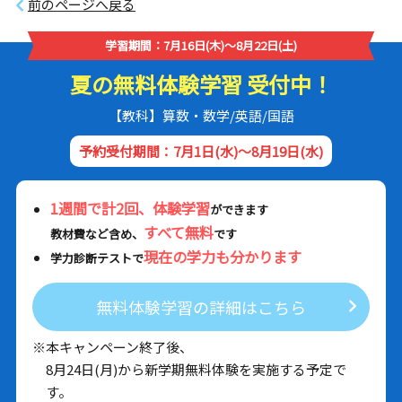
前のページへ戻る
学習期間：7月16日(木)～8月22日(土)
夏の無料体験学習 受付中！
【教科】算数・数学/英語/国語
予約受付期間：7月1日(水)～8月19日(水)
1週間で計2回、体験学習
ができます
すべて無料
教材費など含め、
です
現在の学力も分かります
学力診断テストで
無料体験学習の詳細はこちら
※本キャンペーン終了後、
8月24日(月)から新学期無料体験を実施する予定で
す。