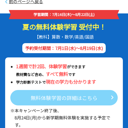
前のページへ戻る
学習期間：7月16日(木)～8月22日(土)
夏の無料体験学習 受付中！
【教科】算数・数学/英語/国語
予約受付期間：7月1日(水)～8月19日(水)
1週間で計2回、体験学習
ができます
すべて無料
教材費など含め、
です
現在の学力も分かります
学力診断テストで
無料体験学習の詳細はこちら
※本キャンペーン終了後、
8月24日(月)から新学期無料体験を実施する予定で
す。