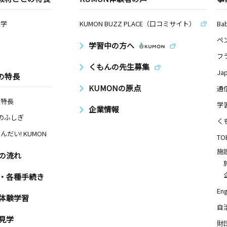
数学
KUMON BUZZ PLACE（口コミサイト）
Ba
ペ
学習中の方へ
フ
くもんの先生募集
Ja
の特長
KUMONの原点
通
の特長
学
企業情報
Nのふしぎ
く
んだい! KUMON
TO
施
の流れ
・各種手続き
Eng
体験学習
自
見学
財