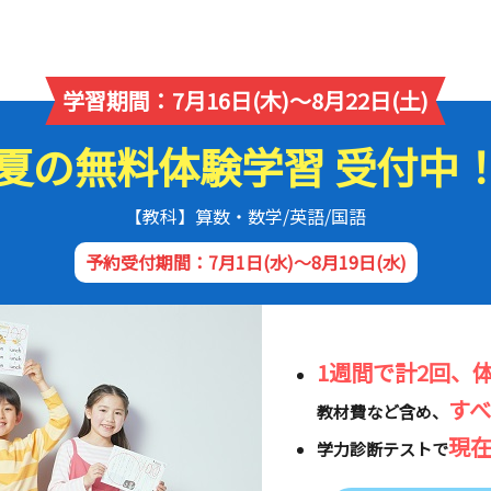
学習期間：7月16日(木)～8月22日(土)
夏の無料体験学習 受付中
【教科】算数・数学/英語/国語
予約受付期間：7月1日(水)～8月19日(水)
1週間で計2回、
す
教材費など含め、
現
学力診断テストで