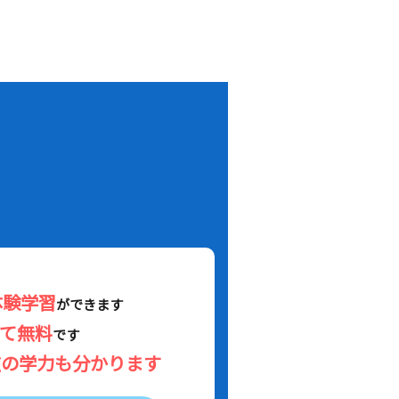
！
体験学習
ができます
べて無料
です
在の学力も分かります