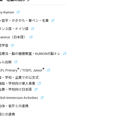
by Kumon
ン習字・かきかた・筆ペン・毛筆
ランス語・ドイツ語
panese（日本語）
信学習
習療法・脳の健康教室・KUMONの脳トレ
もん出版
®
®
EFL Primary
/
TOEFL Junior
設・学校・企業での公文式
施設・学校向け導入事業
企業・学校向け日本語
lish Immersion Activities
治体・省庁との連携
団との連携