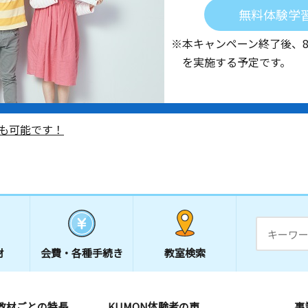
無料体験学
※本キャンペーン終了後、
を実施する予定です。
も可能です！
材
会費・
各種手続き
教室検索
教材ごとの特長
KUMON体験者の声
事