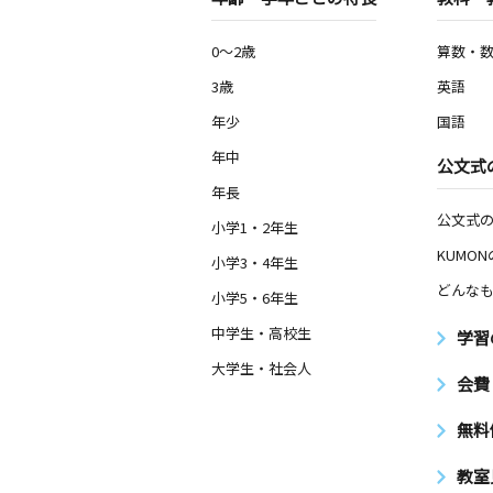
0～2歳
算数・
3歳
英語
年少
国語
年中
公文式
年長
公文式
小学1・2年生
KUMO
小学3・4年生
どんなも
小学5・6年生
中学生・高校生
学習
大学生・社会人
会費
無料
教室